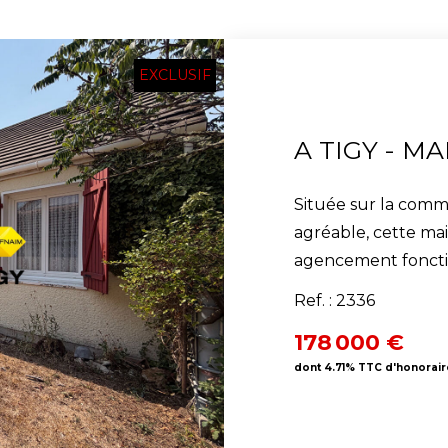
EXCLUSIF
Située sur la com
agréable, cette mai
agencement fonctionnel . Vous découvr
avec placards dess
Ref. : 2336
agrémenté d'une ch
178 000 €
partager des momen
dont 4.71% TTC d'honorair
prolonge agréablem
de profiter d'une b
de l'année. La cui