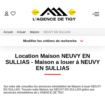
VENTES
Accueil
A louer
Maison
NEUVY EN SULLIAS
LOCATIONS
Modifier les critères de recherche
Localisation
Type de bien
Surface min
Budget max
ESTIMATION
Location Maison NEUVY EN
SULLIAS - Maison a louer à NEUVY
Plus de critères
Créer une alerte
NOTRE AGENCE
EN SULLIAS
Nous Contacter
Nos Témoignages
Sur notre site consultez les annonces immobilière de Maison à louer NEUVY
EN SULLIAS. Trouvez votre Maison sur NEUVY EN SULLIAS grâce aux
annonces immobilières de L'AGENCE DE TIGY.
02.38.58.10.79