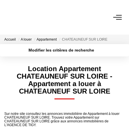
VENTES
Accueil
A louer
Appartement
CHATEAUNEUF SUR LOIRE
LOCATIONS
Modifier les critères de recherche
Localisation
Type de bien
Surface min
Budget max
ESTIMATION
Location Appartement
CHATEAUNEUF SUR LOIRE -
Plus de critères
Créer une alerte
NOTRE AGENCE
Appartement a louer à
CHATEAUNEUF SUR LOIRE
Nous Contacter
Nos Témoignages
Sur notre site consultez les annonces immobilière de Appartement à louer
CHATEAUNEUF SUR LOIRE. Trouvez votre Appartement sur
CHATEAUNEUF SUR LOIRE grâce aux annonces immobilières de
02.38.58.10.79
L'AGENCE DE TIGY.