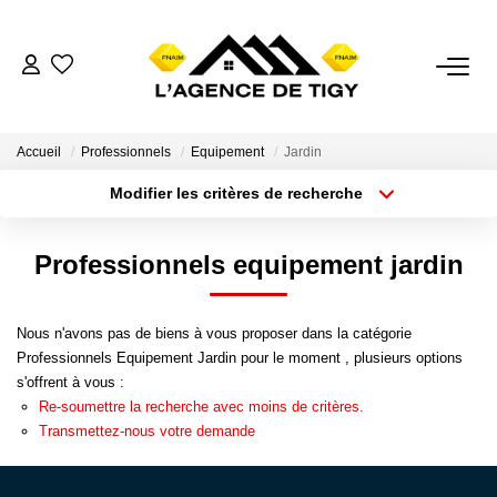
VENTES
Accueil
Professionnels
Equipement
Jardin
LOCATIONS
Modifier les critères de recherche
Localisation
Type de bien
Surface min
Budget max
ESTIMATION
Professionnels equipement jardin
Plus de critères
Créer une alerte
NOTRE AGENCE
Nous n'avons pas de biens à vous proposer dans la catégorie
Nous Contacter
Professionnels Equipement Jardin pour le moment , plusieurs options
s'offrent à vous :
Nos Témoignages
Re-soumettre la recherche avec moins de critères.
Transmettez-nous votre demande
02.38.58.10.79