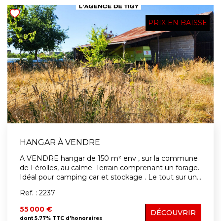
PRIX EN BAISSE
HANGAR À VENDRE
A VENDRE hangar de 150 m² env , sur la commune
de Férolles, au calme. Terrain comprenant un forage.
Idéal pour camping car et stockage . Le tout sur un
terrain de 2 280m2 env clos et arboré. Contactez-
Ref. : 2237
nous au 02.38.58.10.79 pour plus de
renseignements. La liste des risques auxquels est
55 000 €
DÉCOUVRIR
exposé le bien est disponible sur le site Géorisques :
dont 5.77% TTC d'honoraires