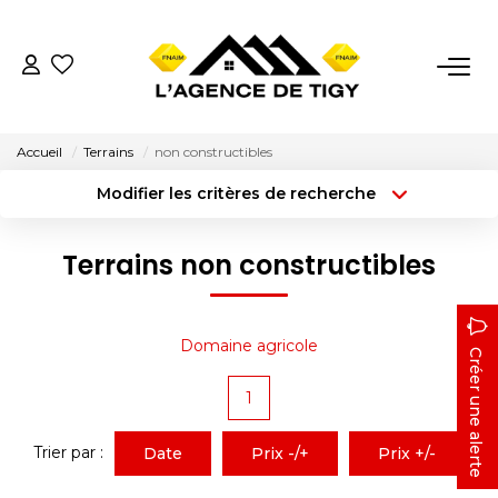
VENTES
Accueil
Terrains
non constructibles
LOCATIONS
Modifier les critères de recherche
Localisation
Type de bien
Localisation
Sélectionnez...
ESTIMATION
Terrains non constructibles
Surface min
Budget max
NOTRE AGENCE
Créer une alerte
Plus de critères
Domaine agricole
Créer une alerte
Nous Contacter
1
Nos Témoignages
Trier par :
Date
Prix -/+
Prix +/-
02.38.58.10.79