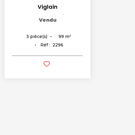
Viglain
Vendu
99
m²
3
pièce(s)
Réf :
2296