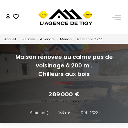
VENTES
Accueil
Maisons
A vendre
Maison
Référence 2322
LOCATIONS
Maison rénovée au calme pas de
ESTIMATION
voisinage à 200 m .
Chilleurs aux bois
NOTRE AGENCE
289 000 €
Nous Contacter
dont 3,21% TTC d'honoraires
Nos Témoignages
9
pièce(s)
•
144
m²
•
Réf : 2322
02.38.58.10.79