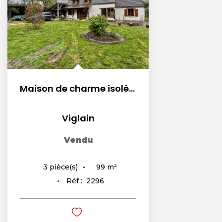
Maison de charme isolée avec dépendances et vaste terrain...
Viglain
Vendu
99
m²
3
pièce(s)
Réf :
2296