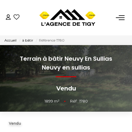
VENTES
Accueil
à bâtir
Référence 1780
LOCATIONS
Terrain à bâtir Neuvy En Sullias
ESTIMATION
Neuvy en sullias
NOTRE AGENCE
Vendu
Nous Contacter
1899
m²
•
Réf : 1780
Nos Témoignages
Vendu
02.38.58.10.79