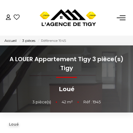
VENTES
Accueil
3 pièces
Référence 1945
LOCATIONS
A LOUER Appartement Tigy 3 pièce(s)
ESTIMATION
Tigy
NOTRE AGENCE
Loué
Nous Contacter
3
pièce(s)
•
42
m²
•
Réf : 1945
Nos Témoignages
Loué
02.38.58.10.79