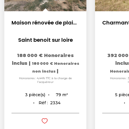
Maison rénovée de plain pied à Saint-Benoît-sur-Loire
Saint benoit sur loire
188 000 €
Honoraires
392 000
inclus
|
incl
180 000 €
Honoraires
|
non inclus
Honorai
Honoraires : 4,44% TTC à la charge de
Honoraires : 
l'acquéreur
79
m²
3
pièce(s)
5
pièce
Réf :
2334