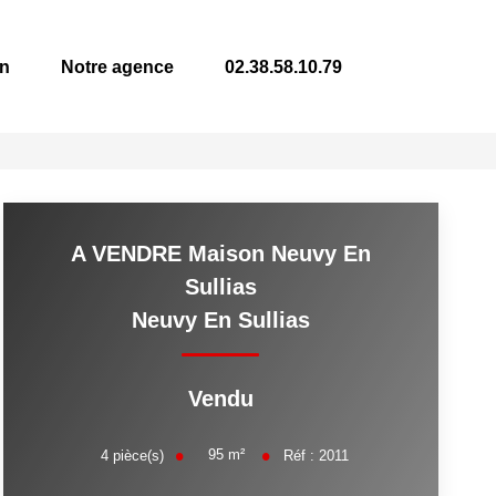
on
Notre agence
02.38.58.10.79
A VENDRE Maison Neuvy En
Sullias
Neuvy En Sullias
Vendu
95
m²
4
pièce(s)
Réf :
2011