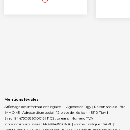
Mentions légales
Affichage des informations légales : L'Agence de Tigy | Raison sociale : BM
IMMO 45 | Adresse siège social : 12 place de l'église - 45510 Tigy |
Siret : 94475068600015 | RCS : orleans | Numero TVA
Intracommunautaire : FR49944750686 | Forme juridique : SARL |
Capital social : 3 000 | Assurance RCP : NC | Nom du médiateur : NC |