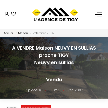
VENTES
Accueil
Maison
Référence 2007
LOCATIONS
A VENDRE Maison NEUVY EN SULLIAS
ESTIMATION
proche TIGY
Neuvy en sullias
NOTRE AGENCE
Vendu
Nous Contacter
Nos Témoignages
3
pièce(s)
•
101
m²
•
Réf : 2007
02.38.58.10.79