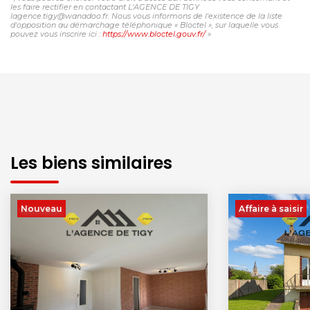
les faire rectifier en contactant L'AGENCE DE TIGY
lagence.tigy@wanadoo.fr. Nous vous informons de l'existence de la liste
d'opposition au démarchage téléphonique « Bloctel », sur laquelle vous
pouvez vous inscrire ici :
https://www.bloctel.gouv.fr/
»
Les biens similaires
Nouveau
Affaire à saisir