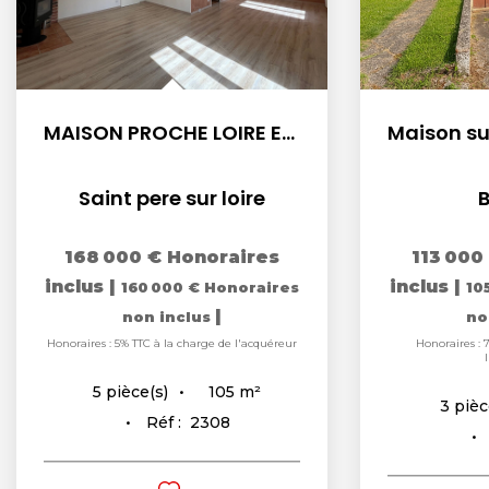
MAISON PROCHE LOIRE ET SULLY SUR LOIRE-IDEALE FAMILLE OU...
Saint pere sur loire
168 000 €
Honoraires
113 000
inclus
|
inclus
|
160 000 €
Honoraires
10
|
non inclus
no
Honoraires : 5% TTC à la charge de l'acquéreur
Honoraires : 
105
m²
5
pièce(s)
3
pièc
Réf :
2308