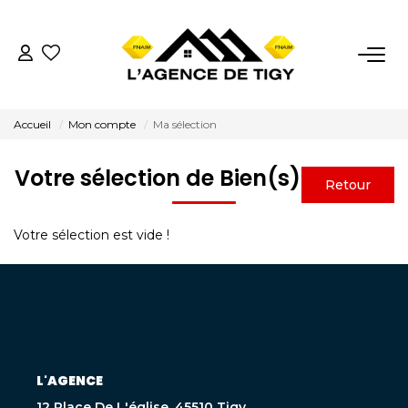
VENTES
Accueil
Mon compte
Ma sélection
LOCATIONS
Votre sélection de Bien(s)
ESTIMATION
Votre sélection est vide !
NOTRE AGENCE
Nous Contacter
Nos Témoignages
L'AGENCE
02.38.58.10.79
12 Place De L'église, 45510 Tigy